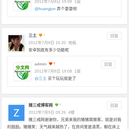
2012年7月8日 19:09
1层
@
huangjun
弄个耍耍呗
三土
2
回复
2012年7月8日 15:20
地板
安卓到底有多少功能呢
admin
9
回复
2012年7月8日 19:08
1层
@
三土
买个玩玩就是了
猪三戒博客网
3
回复
2012年7月9日 09:26
4楼
猪三戒网谢谢你，兄弟来我的猪猪窝做客，就是对我
的鼓励。猪猪笑：天气越来越热了，在房间里是清蒸，躺在床上