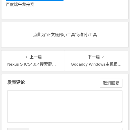
百度端午龙舟赛
点此为“正文底部小工具”添加小工具
上一篇
下一篇
Nexus S ICS4.0.4搜索键锁屏音量键唤醒完全释放电源键
Godaddy Windows主机根目录权限与Google XML Sitemaps
文章导航
发表评论
取消回复