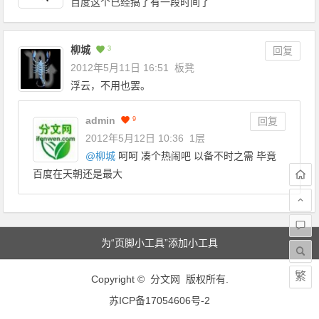
百度这个已经搞了有一段时间了
柳城
3
回复
2012年5月11日 16:51
板凳
浮云，不用也罢。
admin
9
回复
2012年5月12日 10:36
1层
@
柳城
呵呵 凑个热闹吧 以备不时之需 毕竟
百度在天朝还是最大
为“页脚小工具”添加小工具
繁
Copyright © 分文网 版权所有.
苏ICP备17054606号-2