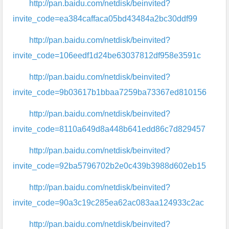
http://pan.baidu.com/netdisk/beinvited?
invite_code=ea384caffaca05bd43484a2bc30ddf99
http://pan.baidu.com/netdisk/beinvited?
invite_code=106eedf1d24be63037812df958e3591c
http://pan.baidu.com/netdisk/beinvited?
invite_code=9b03617b1bbaa7259ba73367ed810156
http://pan.baidu.com/netdisk/beinvited?
invite_code=8110a649d8a448b641edd86c7d829457
http://pan.baidu.com/netdisk/beinvited?
invite_code=92ba5796702b2e0c439b3988d602eb15
http://pan.baidu.com/netdisk/beinvited?
invite_code=90a3c19c285ea62ac083aa124933c2ac
http://pan.baidu.com/netdisk/beinvited?