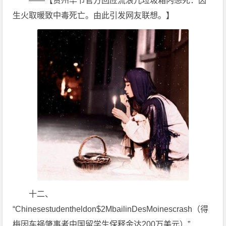
——【贵州毕节官方回应流浪儿垃圾箱内憋死：因
生火取暖致中毒死亡。由此引发网友联想。】
十二、
“Chinesestudentheldon$2MbailinDesMoinescrash（得
梅因车祸肇事者中国留学生保释金达200万美元）”