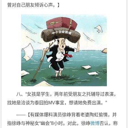
曾对自己朋友倾诉心声。】
八、“女孩是学生，两年前受朋友之托辅导过表演，
找她是洽谈为泰囧拍MV事宜，想请她免费出演。”
——【有媒体爆料演员徐峥背着老婆陶虹偷情，并
指徐峥与神秘女“幽会”8小时。对此，徐峥
微博
否认，称