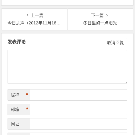
上一篇
下一篇
今日之声（2012年11月18日）朱门酒肉臭 路有冻死骨
冬日里的一点阳光
文章导航
发表评论
取消回复
*
昵称
*
邮箱
网址