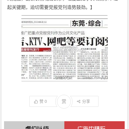
起关键期，迫切需要党报党刊造势鼓劲。】
赞
0
赏
分享