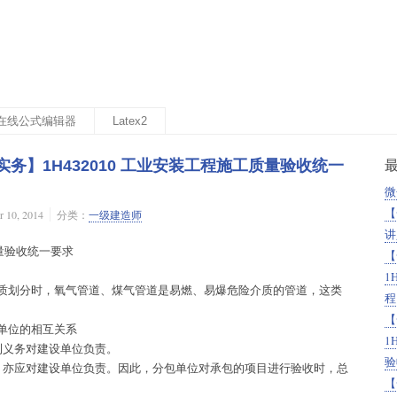
x 在线公式编辑器
Latex2
务】1H432010 工业安装工程施工质量验收统一
微
【
10, 2014
分类：
一级建造师
讲
质量验收统一要求
【
1
质划分时，氧气管道、煤气管道是易燃、易爆危险介质的管道，这类
程
【
单位的相互关系
1
利义务对建设单位负责。
验
，亦应对建设单位负责。因此，分包单位对承包的项目进行验收时，总
【