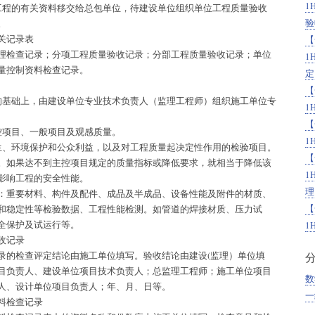
1
工程的有关资料移交给总包单位，待建设单位组织单位工程质量验收
验
。
关记录表
【
理检查记录；分项工程质量验收记录；分部工程质量验收记录；单位
1
量控制资料检查记录。
定
【
的基础上，由建设单位专业技术负责人（监理工程师）组织施工单位专
1
【
控项目、一般项目及观感质量。
1
生、环境保护和公众利益，以及对工程质量起决定性作用的检验项目。
【
。如果达不到主控项目规定的质量指标或降低要求，就相当于降低该
1
影响工程的安全性能。
理
：重要材料、构件及配件、成品及半成品、设备性能及附件的材质、
【
和稳定性等检验数据、工程性能检测。如管道的焊接材质、压力试
全保护及试运行等。
1
收记录
录的检查评定结论由施工单位填写。验收结论由建设(监理）单位填
目负责人、建设单位项目技术负责人；总监理工程师；施工单位项目
数
人、设计单位项目负责人；年、月、日等。
一
料检查记录